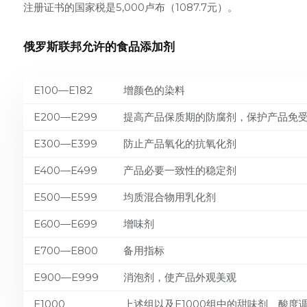
注册证书的国家税是5,000卢布（1087.7元）。
俄罗斯联邦允许的食品添加剂
E100—E182
增颜色的染料
E200—E299
提高产品保质期的防腐剂，保护产品免
E300—E399
防止产品氧化的抗氧化剂
E400—E499
产品必要一致性的稳定剂
E500—E599
均质混合物用乳化剂
E600—E699
增味剂
Е700—Е800
备用指标
E900—E999
消泡剂，使产品外观美观
E1000
上述组以及E1000组中的甜味剂、酸