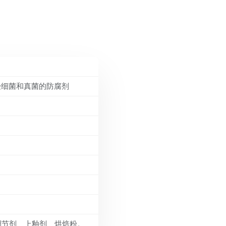
受细菌和真菌的防腐剂
度调节剂、上釉剂、烘焙粉。