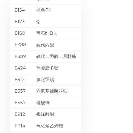
E154
棕色FK
E173
铝
E180
宝石红BK
E388
硫代丙酸
E389
硫代二丙酸二月桂酯
E424
热凝胶多糖
E512
氯化亚锡
E537
六氰基锰酸亚铁
E557
硅酸锌
E912
褐煤酸酯
E914
氧化聚乙烯蜡